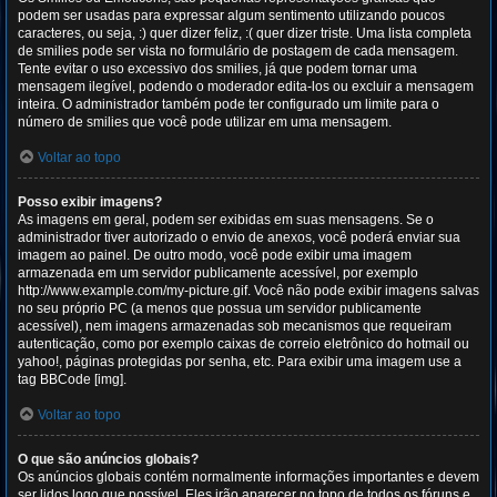
podem ser usadas para expressar algum sentimento utilizando poucos
caracteres, ou seja, :) quer dizer feliz, :( quer dizer triste. Uma lista completa
de smilies pode ser vista no formulário de postagem de cada mensagem.
Tente evitar o uso excessivo dos smilies, já que podem tornar uma
mensagem ilegível, podendo o moderador edita-los ou excluir a mensagem
inteira. O administrador também pode ter configurado um limite para o
número de smilies que você pode utilizar em uma mensagem.
Voltar ao topo
Posso exibir imagens?
As imagens em geral, podem ser exibidas em suas mensagens. Se o
administrador tiver autorizado o envio de anexos, você poderá enviar sua
imagem ao painel. De outro modo, você pode exibir uma imagem
armazenada em um servidor publicamente acessível, por exemplo
http://www.example.com/my-picture.gif. Você não pode exibir imagens salvas
no seu próprio PC (a menos que possua um servidor publicamente
acessível), nem imagens armazenadas sob mecanismos que requeiram
autenticação, como por exemplo caixas de correio eletrônico do hotmail ou
yahoo!, páginas protegidas por senha, etc. Para exibir uma imagem use a
tag BBCode [img].
Voltar ao topo
O que são anúncios globais?
Os anúncios globais contém normalmente informações importantes e devem
ser lidos logo que possível. Eles irão aparecer no topo de todos os fóruns e