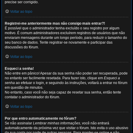
precise ser corrigido.
Voltar ao topo
Registrei-me anteriormente mas não consigo mais entrar?!
É possível que o administrador tenha excluído o seu registro por algum
motivo. É comum administradores excluírem registros de usuários que não
enviaram mensagens durante um longo período, para reduzir o tamanho do
seu banco de dados. Tente registrar-se novamente e participar das
discussões do fórum.
Voltar ao topo
Esqueci a senha!
Não entre em pânico! Apesar da sua senha não poder ser recuperada, pode
no entanto ser facilmente resetada. Para fazer isto, clique em
Esqueci a
senha
ao efetuar o login, e seguindo às instruções, voltará a entrar no fórum
em questão de minutos.
No entanto, caso você não seja capaz de resetar sua senha, então tente
contatar o administrador do fórum.
Voltar ao topo
Por que entro automaticamente no fórum?
Se não assinalar
Lembrar minhas informações
, você não entrará
automaticamente da próxima vez que visitar o fórum. Isto evita o uso abusivo
da sua conta por parte de outras pessoas. Para manter-se online e não