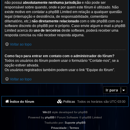
não possui
absolutamente nenhuma jurisdição
e não pode ser
responsável sobre quando, onde e por quem este fórum é utilizado. Não
existe motivo em contatar a phpBB Limited em relação a qualquer questão
legal (interrupção e desistência, de responsabilidade, comentário
difamatório, etc.)
não diretamente relacionado
com o site phpBB.com ou o
software discreto do phpBB por si próprio. Caso envie algum e-mail a phpBB
Limited acerca do
uso de terceiros
deste software, poderá receber uma
resposta concisa ou não receber resposta alguma.
Voltar ao topo
Como faço para entrar em contato com o administrador do fórum?
Todos os usuários do fórum podem usar o formulário “Contate-nos”, se a
opção estiver ativada.
Os usuários registrados também podem usar o link “Equipe do fórum”.
Voltar ao topo
Ir para
Índice do fórum
Políticas
Todos os horários são
UTC-03:00
Win10
style developed for phpBB
Powered by
phpBB
® Forum Software © phpBB Limited
Traduzido por:
Suporte phpBB
Privacidade
|
Termos