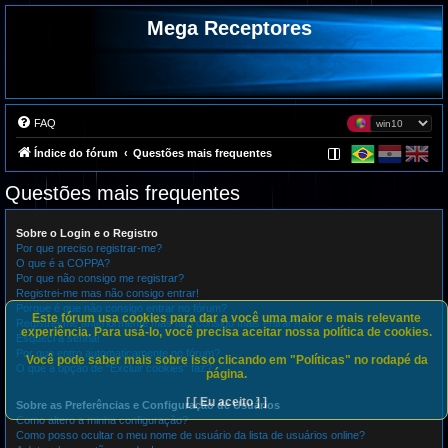
Mega Receptores
FAQ
Índice do fórum
Questões mais frequentes
Questões mais frequentes
Sobre o Login e o Registro
Por que preciso registrar-me?
O que é a COPPA?
Por que não consigo me registrar?
Registrei-me mas não consigo entrar!
Porque é que não consigo entrar no fórum?
Este fórum usa cookies para dar a você uma maior e mais relevante
Registrei-me anteriormente mas não consigo mais entrar?!
experiência. Para usá-lo, você precisa aceitar nossa política de cookies.
Esqueci a senha!
Por que entro automaticamente no fórum?
Você pode saber mais sobre isso clicando em "Políticas" no rodapé da
O que a opção de “Excluir cookies” faz?
página.
[ [ Eu aceito ] ]
Sobre as Preferências e Configuração de Usuários
Como altero a minha configuração?
Como posso ocultar o meu nome de usuário da lista de usuários online?