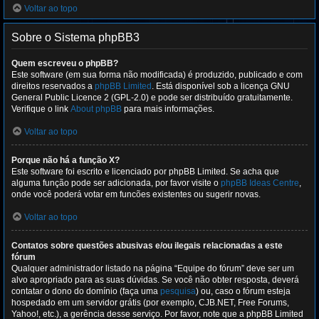
Voltar ao topo
Sobre o Sistema phpBB3
Quem escreveu o phpBB?
Este software (em sua forma não modificada) é produzido, publicado e com
direitos reservados a
phpBB Limited
. Está disponível sob a licença GNU
General Public Licence 2 (GPL-2.0) e pode ser distribuído gratuitamente.
Verifique o link
About phpBB
para mais informações.
Voltar ao topo
Porque não há a função X?
Este software foi escrito e licenciado por phpBB Limited. Se acha que
alguma função pode ser adicionada, por favor visite o
phpBB Ideas Centre
,
onde você poderá votar em funcões existentes ou sugerir novas.
Voltar ao topo
Contatos sobre questões abusivas e/ou ilegais relacionadas a este
fórum
Qualquer administrador listado na página “Equipe do fórum” deve ser um
alvo apropriado para as suas dúvidas. Se você não obter resposta, deverá
contatar o dono do domínio (faça uma
pesquisa
) ou, caso o fórum esteja
hospedado em um servidor grátis (por exemplo, CJB.NET, Free Forums,
Yahoo!, etc.), a gerência desse serviço. Por favor, note que a phpBB Limited