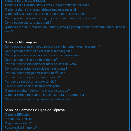
A data e hora estão erradas!
Alterei o fuso Horário, mas a data e hora continuam erradas!
O idioma da minha nacionalidade não está na lista!
O que são as imagens ao lado do meu nome de usuário?
Como posso exibir uma imagem junto ao meu nome de usuário?
Como posso alterar o meu rank?
Quando clico no e-mail de um usuário, uma página aparece solicitando que eu faça o
login?!
Sobre as Mensagens
Como posso criar um novo tópico ou enviar uma nova mensagem?
Como posso editar ou excluir uma mensagem?
Como posso adicionar assinatura a uma mensagem?
Como posso adicionar uma enquete?
Por que não posso adicionar mais opções de voto?
Como posso editar ou excluir uma enquete?
Por que não consigo entrar em um fórum?
Por que não consigo adicionar anexos?
Por que eu recebi uma advertência?
Como eu posso denunciar mensagens?
O que é o botão “Salvar” no envio de tópicos?
O que a minha mensagem necessita para ser aprovada?
Como eu posso ressuscitar os meus tópicos?
Sobre os Formatos e Tipos de Tópicos
O que é BBCode?
Posso utilizar HTML?
O que são smilies?
Posso exibir imagens?