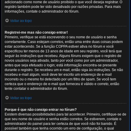
adicionado como nome de usuário proibido o que você deseja registrar. O
registro também pode ter sido desativado por razões privadas. Para mais
informações, contate o administrador do fórum.
Voltar ao topo
Registrei-me mas não consigo entrar!
Primeiro, verifique se está escrevendo o seu nome de usuário e senha
corretamente. Caso estejam corretos, então uma entre duas coisas podem
estar acontecendo. Se a função COPPA estiver ativa no fórum e você
especificou ter menos de 13 anos de idade em seu registro, você terá que
seguir às instruções que recebeu. Alguns fóruns exigem que o registro de
novos usuários seja ativado, tanto por você como por um administrador,
antes que seja efetuado o login; está informação encontra-se presente
durante o registro. Se recebeu um e-mail, então siga às instruções. Se não
recebeu e-mail algum, você deve ter escrito um endereço de e-mail
incorreto ou o mesmo foi detectado por um filtro de spam. Se você tem
certeza que o endereço de e-mail que forneceu é válido e correto, então
tente contatar o administrador do fórum.
Voltar ao topo
Porque é que não consigo entrar no fórum?
Existem diversas possibilidades para tal acontecer. Primeiro, certifique-se de
que seu nome de usuário e senha estão corretos. Se estiverem, contate o
administrador do painel para ter certeza de que você não foi banido. É
possível também que tenha ocorrido um erro de configuração, o qual