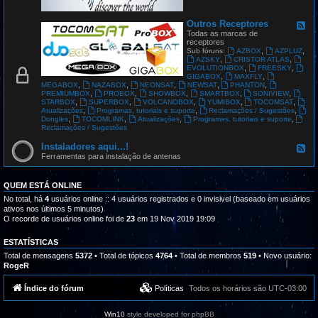
G
L
O
Outros Receptores
F
B
e
Todas as marcas de
A
e
receptores
L
d
,
,
Sub fóruns:
AZBOX
AZPLUZ
S
-
,
,
AZSKY
CRISTOR ATLAS
A
O
,
,
EVOLUTIONBOX
FREESKY
T
u
,
,
GIGABOX
MAXFLY
t
,
,
,
,
,
MEGABOX
NAZABOX
NEONSAT
NEWSAT
PHANTON
r
,
,
,
,
,
PREMIUMBOX
PROBOX
SHOWBOX
SMARTBOX
SONIVIEW
o
,
,
,
,
,
STARBOX
SUPERBOX
VOLCANOBOX
YUMIBOX
TOCOMSAT
s
,
,
,
Atualizações
Programas, tutoriais e suporte
Reclamações / Sugestões
R
,
,
,
,
Dongles
TOCOMLINK
Atualizações
Programas, tutoriais e suporte
e
Reclamações / Sugestões
c
e
Instaladores aqui...!
F
p
e
Ferramentas para instalação de antenas
t
e
o
d
r
-
QUEM ESTÁ ONLINE
e
I
s
n
No total, há
4
usuários online :: 4 usuários registrados e 0 invisivel (baseado em usuários
s
ativos nos últimos 5 minutos)
t
O recorde de usuários online foi de
23
em 19 Nov 2019 19:09
a
l
a
ESTATÍSTICAS
d
Total de mensagens
5372
• Total de tópicos
4764
• Total de membros
519
• Novo usuário:
o
RogeR
r
e
s
Índice do fórum
Políticas
Todos os horários são
UTC-03:00
a
q
u
Win10
style developed for phpBB
i