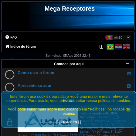
Mega Receptores
FAQ
Índice do fórum
Bem-vindo: 05 Ago 2026 22:46
Comece por aqui
Como usar o forum
F
e
e
d
Apresente-se aqui
F
-
e
C
e
o
Este fórum usa cookies para dar a você uma maior e mais relevante
d
m
Fórum
-
experiência. Para usá-lo, você precisa aceitar nossa política de cookies.
o
A
u
p
AUDISAT
Você pode saber mais sobre isso clicando em "Políticas" no rodapé da
s
F
r
a
e
página.
Tudo referente a AUDISAT
e
r
e
,
Sub fóruns:
Produtos
IX
s
o
d
,
,
Macan
Recovery
K Series
[ [ Eu aceito ] ]
e
f
-
,
,
Avalink (Team Gost)
K50
n
o
A
,
,
Atualizações
Recovery
K
t
r
U
,
,
Series
K10+ Urus
K20+
e
u
D
,
,
,
,
,
Huracan
K40 Diablo
A Series
C2
E Series
Linha antiga