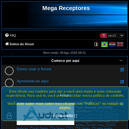
Mega Receptores
FAQ
Índice do fórum
Bem-vindo: 09 Ago 2026 08:22
Comece por aqui
Como usar o forum
F
e
e
d
Apresente-se aqui
F
-
e
C
e
o
Este fórum usa cookies para dar a você uma maior e mais relevante
d
m
Fórum
-
experiência. Para usá-lo, você precisa aceitar nossa política de cookies.
o
A
u
p
AUDISAT
Você pode saber mais sobre isso clicando em "Políticas" no rodapé da
s
F
r
a
e
página.
Tudo referente a AUDISAT
e
r
e
,
Sub fóruns:
Produtos
IX
s
o
d
,
,
Macan
Recovery
K Series
[ [ Eu aceito ] ]
e
f
-
,
,
Avalink (Team Gost)
K50
n
o
A
,
,
Atualizações
Recovery
K
t
r
U
,
,
Series
K10+ Urus
K20+
e
u
D
,
,
,
,
,
Huracan
K40 Diablo
A Series
C2
E Series
Linha antiga