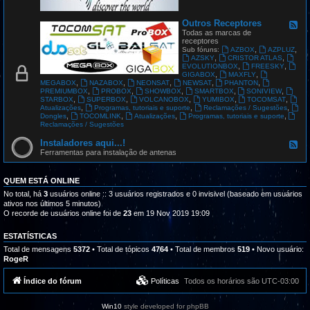
G
L
O
Outros Receptores
F
B
e
Todas as marcas de
A
e
receptores
L
d
,
,
Sub fóruns:
AZBOX
AZPLUZ
S
-
,
,
AZSKY
CRISTOR ATLAS
A
O
,
,
EVOLUTIONBOX
FREESKY
T
u
,
,
GIGABOX
MAXFLY
t
,
,
,
,
,
MEGABOX
NAZABOX
NEONSAT
NEWSAT
PHANTON
r
,
,
,
,
,
PREMIUMBOX
PROBOX
SHOWBOX
SMARTBOX
SONIVIEW
o
,
,
,
,
,
STARBOX
SUPERBOX
VOLCANOBOX
YUMIBOX
TOCOMSAT
s
,
,
,
Atualizações
Programas, tutoriais e suporte
Reclamações / Sugestões
R
,
,
,
,
Dongles
TOCOMLINK
Atualizações
Programas, tutoriais e suporte
e
Reclamações / Sugestões
c
e
Instaladores aqui...!
F
p
e
Ferramentas para instalação de antenas
t
e
o
d
r
-
QUEM ESTÁ ONLINE
e
I
s
n
No total, há
3
usuários online :: 3 usuários registrados e 0 invisivel (baseado em usuários
s
ativos nos últimos 5 minutos)
t
O recorde de usuários online foi de
23
em 19 Nov 2019 19:09
a
l
a
ESTATÍSTICAS
d
Total de mensagens
5372
• Total de tópicos
4764
• Total de membros
519
• Novo usuário:
o
RogeR
r
e
s
Índice do fórum
Políticas
Todos os horários são
UTC-03:00
a
q
u
Win10
style developed for phpBB
i