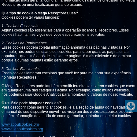
informação mais geral tal como a maneira como os usuários chegaram no Mega
Receptores ou uma localização geral do usuário.
Que tipo de cookie o Mega Receptores usa?
Cookies podem ter várias funções:
1. Cookies Essenciais
Alguns cookies são essenciais para a operação do Mega Receptores. Esses
cookies habilitam serviços que você especificamente solicitou.
2. Cookies de Performance
Esses cookies podem coletar informação anônima das páginas visitadas. Por
exemplo, nós podemos usar estes cookies para saber quais as páginas mais
populares, quais métodos de links entre páginas é mais eficiente e determinar
porque algumas páginas estão gerando erros.
3. Cookies Funcionais
Esses cookies lembram escolhas que você fez para melhorar sua experiência
no Mega Receptores.
O Mega Receptores pode também permitir terceiros a usarem cookies que caem
em qualquer uma das categorias acima. Por exemplo, como muitos websites,
nós podemos usar Google Analytics para monitorar o tráfego de nosso website.
O usuário pode bloquear cookies?
Para descobrir como gerenciar cookies, leia a seção de ajuda do navegador ou
o manual de seu dispositivo móvel - ou visite um dos websites abaixo, os quais
contém informação detalhada de como gerenciar, controlar ou deletar cookies.
www.aboutcookies.org
www.allaboutcookies.org