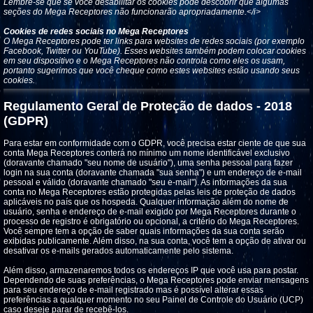
Lembre-se que se você desabilitar os cookies pode descobrir que algumas
seções do Mega Receptores não funcionarão apropriadamente.</i>
Cookies de redes sociais no Mega Receptores
O Mega Receptores pode ter links para websites de redes sociais (por exemplo
Facebook, Twitter ou YouTube). Esses websites também podem colocar cookies
em seu dispositivo e o Mega Receptores não controla como eles os usam,
portanto sugerimos que você cheque como estes websites estão usando seus
cookies.
Regulamento Geral de Proteção de dados - 2018
(GDPR)
Para estar em conformidade com o GDPR, você precisa estar ciente de que sua
conta Mega Receptores conterá no mínimo um nome identificável exclusivo
(doravante chamado "seu nome de usuário"), uma senha pessoal para fazer
login na sua conta (doravante chamada "sua senha") e um endereço de e-mail
pessoal e válido (doravante chamado "seu e-mail"). As informações da sua
conta no Mega Receptores estão protegidas pelas leis de proteção de dados
aplicáveis ​​no país que os hospeda. Qualquer informação além do nome de
usuário, senha e endereço de e-mail exigido por Mega Receptores durante o
processo de registro é obrigatório ou opcional, a critério do Mega Receptores.
Você sempre tem a opção de saber quais informações da sua conta serão
exibidas publicamente. Além disso, na sua conta, você tem a opção de ativar ou
desativar os e-mails gerados automaticamente pelo sistema.
Além disso, armazenaremos todos os endereços IP que você usa para postar.
Dependendo de suas preferências, o Mega Receptores pode enviar mensagens
para seu endereço de e-mail registrado mas é possível alterar essas
preferências a qualquer momento no seu Painel de Controle do Usuário (UCP)
caso deseje parar de recebê-los.