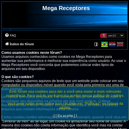
Mega Receptores
FAQ
Índice do fórum
Como usamos cookies neste fórum?
Usamos arquivos conhecidos como cookies no Mega Receptores para
aumentar sua performance e melhorar sua experiência como usuário. Ao usar o
Mega Receptores você concorda que poderemos colocar estes tipos de
arquivos em seu dispositivo.
O que são cookies?
Cookies são pequenos aquivos de texto que um website pode colocar em seu
computador ou dispositivo móvel quando você visita pela primeira vez uma de
suas páginas.
Este fórum usa cookies para dar a você uma maior e mais relevante
experiência. Para usá-lo, você precisa aceitar nossa política de cookies.
Um cookie tem vários propósitos. Por exemplo, ajudar um website ou outro a
reconhecer seu dispositivo na próxima vez que você visitá-lo. O Mega
Você pode saber mais sobre isso clicando em "Políticas" no rodapé da
Receptores usa o termo "cookies" em sua política para se referir a todos os
página.
arquivos que coletam informações desta maneira.
[ [ Eu aceito ] ]
Certos cookies contém informação pessoal. Por exemplo, quando você clica em
"Lembrar de mim" ao se logar, um cookie irá armazenar seu nome de usuário. A
maioria dos cookies não coleta informação que identifica você mas irá coletar