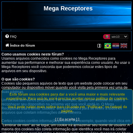
Mega Receptores
FAQ
Índice do fórum
Como usamos cookies neste fórum?
Usamos arquivos conhecidos como cookies no Mega Receptores para
aumentar sua performance e melhorar sua experiência como usuário. Ao usar o
Mega Receptores você concorda que poderemos colocar estes tipos de
arquivos em seu dispositivo.
O que são cookies?
Cookies são pequenos aquivos de texto que um website pode colocar em seu
computador ou dispositivo móvel quando você visita pela primeira vez uma de
suas páginas.
Este fórum usa cookies para dar a você uma maior e mais relevante
experiência. Para usá-lo, você precisa aceitar nossa política de cookies.
Um cookie tem vários propósitos. Por exemplo, ajudar um website ou outro a
reconhecer seu dispositivo na próxima vez que você visitá-lo. O Mega
Você pode saber mais sobre isso clicando em "Políticas" no rodapé da
Receptores usa o termo "cookies" em sua política para se referir a todos os
página.
arquivos que coletam informações desta maneira.
[ [ Eu aceito ] ]
Certos cookies contém informação pessoal. Por exemplo, quando você clica em
"Lembrar de mim" ao se logar, um cookie irá armazenar seu nome de usuário. A
maioria dos cookies não coleta informação que identifica você mas irá coletar