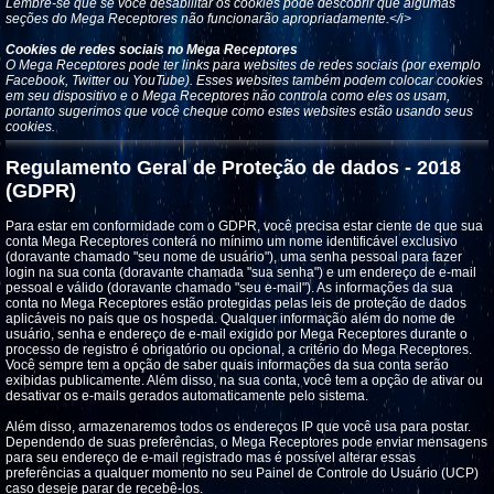
Lembre-se que se você desabilitar os cookies pode descobrir que algumas
seções do Mega Receptores não funcionarão apropriadamente.</i>
Cookies de redes sociais no Mega Receptores
O Mega Receptores pode ter links para websites de redes sociais (por exemplo
Facebook, Twitter ou YouTube). Esses websites também podem colocar cookies
em seu dispositivo e o Mega Receptores não controla como eles os usam,
portanto sugerimos que você cheque como estes websites estão usando seus
cookies.
Regulamento Geral de Proteção de dados - 2018
(GDPR)
Para estar em conformidade com o GDPR, você precisa estar ciente de que sua
conta Mega Receptores conterá no mínimo um nome identificável exclusivo
(doravante chamado "seu nome de usuário"), uma senha pessoal para fazer
login na sua conta (doravante chamada "sua senha") e um endereço de e-mail
pessoal e válido (doravante chamado "seu e-mail"). As informações da sua
conta no Mega Receptores estão protegidas pelas leis de proteção de dados
aplicáveis ​​no país que os hospeda. Qualquer informação além do nome de
usuário, senha e endereço de e-mail exigido por Mega Receptores durante o
processo de registro é obrigatório ou opcional, a critério do Mega Receptores.
Você sempre tem a opção de saber quais informações da sua conta serão
exibidas publicamente. Além disso, na sua conta, você tem a opção de ativar ou
desativar os e-mails gerados automaticamente pelo sistema.
Além disso, armazenaremos todos os endereços IP que você usa para postar.
Dependendo de suas preferências, o Mega Receptores pode enviar mensagens
para seu endereço de e-mail registrado mas é possível alterar essas
preferências a qualquer momento no seu Painel de Controle do Usuário (UCP)
caso deseje parar de recebê-los.