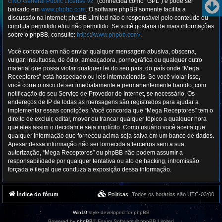
GNU General Public License v2
” (conhecida como “GPL”) e pode ser
baixado em
www.phpbb.com
. O software phpBB somente facilita a
discussão na internet; phpBB Limited não é responsável pelo conteúdo ou
conduta permitido e/ou não permitido. Se você gostaria de mais informações
sobre o phpBB, consulte:
https://www.phpbb.com/
.
Você concorda em não enviar qualquer mensagem abusiva, obscena,
vulgar, insultuosa, de ódio, ameaçadora, pornográfica ou qualquer outro
material que possa violar qualquer lei do seu país, do país onde “Mega
Receptores” está hospedado ou leis internacionais. Se você violar isso,
você corre o risco de ser imediatamente e permanentemente banido, com
notificação do seu Serviço de Provedor de Internet, se necessário. Os
endereços de IP de todas as mensagens são registrados para ajudar a
implementar essas condições. Você concorda que “Mega Receptores” tem o
direito de excluir, editar, mover ou trancar qualquer tópico a qualquer hora
que eles assim o decidam e seja implícito. Como usuário você aceita que
qualquer informação que forneceu acima seja salva em um banco de dados.
Apesar dessa informação não ser fornecida a terceiros sem a sua
autorização, “Mega Receptores” ou phpBB não podem assumir a
responsabilidade por qualquer tentativa ou ato de hacking, intromissão
forçada e ilegal que conduza a exposição dessa informação.
Índice do fórum
Políticas
Todos os horários são
UTC-03:00
Win10
style developed for phpBB
Powered by
phpBB
® Forum Software © phpBB Limited