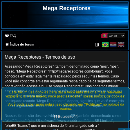
Mega Receptores
FAQ
Índice do fórum
Mega Receptores - Termos de uso
Acessando “Mega Receptores” (também denominado como “nós”, “nos”,
nosso, “Mega Receptores”, “http://megareceptores.com/forum”), você
concorda em estar legalmente respaldado pelos seguintes termos. Caso
você não concorde em estar legalmente respaldado pelos seguintes termos,
por favor não acesse e/ou use “Mega Receptores”. Nós podemos mudar
estes termos a qualquer momento e nós vamos tentar informá-lo sobre tais
Este fórum usa cookies para dar a você uma maior e mais relevante
alterações, embora nós recomendamos que você revise isso regularmente e
experiência. Para usá-lo, você precisa aceitar nossa política de cookies.
continuado usando “Mega Receptores” depois, significa que você concorda
Você pode saber mais sobre isso clicando em "Políticas" no rodapé da
em ser legalmente respaldado pelos termos e/ou atualizações alteradas.
página.
Nossos fóruns são desenvolvidos por phpBB (também denominado como
[ [ Eu aceito ] ]
“eles”, “deles”, “phpBB software”, “www.phpbb.com”, “phpBB Limited”,
“phpBB Teams”) que é um sistema de fórum lançado sob a “