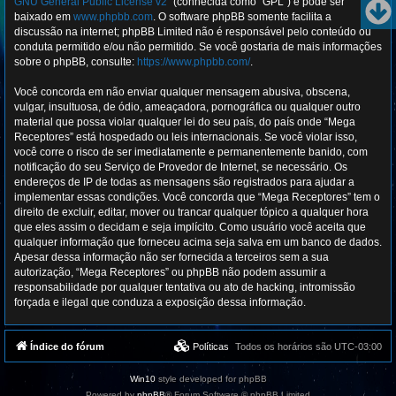
GNU General Public License v2
” (conhecida como “GPL”) e pode ser
baixado em
www.phpbb.com
. O software phpBB somente facilita a
discussão na internet; phpBB Limited não é responsável pelo conteúdo ou
conduta permitido e/ou não permitido. Se você gostaria de mais informações
sobre o phpBB, consulte:
https://www.phpbb.com/
.
Você concorda em não enviar qualquer mensagem abusiva, obscena,
vulgar, insultuosa, de ódio, ameaçadora, pornográfica ou qualquer outro
material que possa violar qualquer lei do seu país, do país onde “Mega
Receptores” está hospedado ou leis internacionais. Se você violar isso,
você corre o risco de ser imediatamente e permanentemente banido, com
notificação do seu Serviço de Provedor de Internet, se necessário. Os
endereços de IP de todas as mensagens são registrados para ajudar a
implementar essas condições. Você concorda que “Mega Receptores” tem o
direito de excluir, editar, mover ou trancar qualquer tópico a qualquer hora
que eles assim o decidam e seja implícito. Como usuário você aceita que
qualquer informação que forneceu acima seja salva em um banco de dados.
Apesar dessa informação não ser fornecida a terceiros sem a sua
autorização, “Mega Receptores” ou phpBB não podem assumir a
responsabilidade por qualquer tentativa ou ato de hacking, intromissão
forçada e ilegal que conduza a exposição dessa informação.
Índice do fórum
Políticas
Todos os horários são
UTC-03:00
Win10
style developed for phpBB
Powered by
phpBB
® Forum Software © phpBB Limited