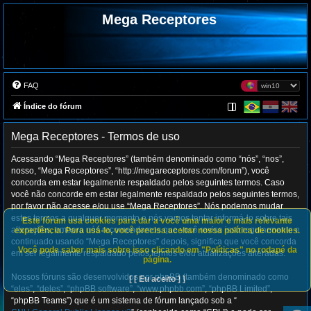
Mega Receptores
FAQ
Índice do fórum
Mega Receptores - Termos de uso
Acessando “Mega Receptores” (também denominado como “nós”, “nos”,
nosso, “Mega Receptores”, “http://megareceptores.com/forum”), você
concorda em estar legalmente respaldado pelos seguintes termos. Caso
você não concorde em estar legalmente respaldado pelos seguintes termos,
por favor não acesse e/ou use “Mega Receptores”. Nós podemos mudar
estes termos a qualquer momento e nós vamos tentar informá-lo sobre tais
Este fórum usa cookies para dar a você uma maior e mais relevante
alterações, embora nós recomendamos que você revise isso regularmente e
experiência. Para usá-lo, você precisa aceitar nossa política de cookies.
continuado usando “Mega Receptores” depois, significa que você concorda
Você pode saber mais sobre isso clicando em "Políticas" no rodapé da
em ser legalmente respaldado pelos termos e/ou atualizações alteradas.
página.
Nossos fóruns são desenvolvidos por phpBB (também denominado como
[ [ Eu aceito ] ]
“eles”, “deles”, “phpBB software”, “www.phpbb.com”, “phpBB Limited”,
“phpBB Teams”) que é um sistema de fórum lançado sob a “