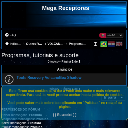
Mega Receptores
FAQ
Índice do fórum
Outros Receptores
VOLCANOBOX
Programas, tutoriais e suporte
Programas, tutoriais e suporte
0 tópico • Página
1
de
1
Anúncios
Tools Recovery VolcanoBox Shadow
0 tópico • Página
1
de
1
Este fórum usa cookies para dar a você uma maior e mais relevante
experiência. Para usá-lo, você precisa aceitar nossa política de cookies.
Ir para
Você pode saber mais sobre isso clicando em "Políticas" no rodapé da
página.
PERMISSÕES DO FÓRUM
[ [ Eu aceito ] ]
Enviar mensagens:
Proibido
Responder mensagens:
Proibido
Editar mensagens:
Proibido
Excluir mensagens:
Proibido