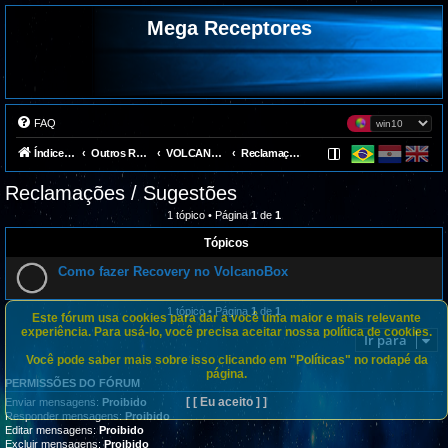
Mega Receptores
FAQ
Índice do fórum
Outros Receptores
VOLCANOBOX
Reclamações / Sugestões
Reclamações / Sugestões
1 tópico • Página
1
de
1
Tópicos
Como fazer Recovery no VolcanoBox
1 tópico • Página
1
de
1
Este fórum usa cookies para dar a você uma maior e mais relevante
experiência. Para usá-lo, você precisa aceitar nossa política de cookies.
Ir para
Você pode saber mais sobre isso clicando em "Políticas" no rodapé da
página.
PERMISSÕES DO FÓRUM
[ [ Eu aceito ] ]
Enviar mensagens:
Proibido
Responder mensagens:
Proibido
Editar mensagens:
Proibido
Excluir mensagens:
Proibido