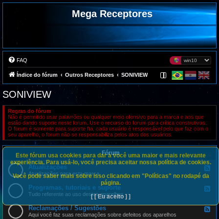
Mega Receptores
FAQ
Índice do fórum
Outros Receptores
SONIVIEW
SONIVIEW
Regras do fórum
Não é permitido usar palavrões ou qualquer meio ofensivo para a marca e aos que
estão dando suporte neste forum. Use o recurso do forum para crítica construtivas.
O forum é somente para suporte fta, cada usuário é responsável pelo que faz com o
seu aparelho, o forum não se responsabiliza pelos atos dos usuários.
Fórum
Este fórum usa cookies para dar a você uma maior e mais relevante
experiência. Para usá-lo, você precisa aceitar nossa política de cookies.
Atualizações
F
e
Atualizações para esta marca
Você pode saber mais sobre isso clicando em "Políticas" no rodapé da
e
página.
d
Programas, tutoriais e suporte
F
-
e
Tudo referente ao uso destes aparelhos
[ [ Eu aceito ] ]
A
e
t
d
Reclamações / Sugestões
u
F
-
a
e
Aqui você faz suas reclamações sobre defeitos dos aparelhos
P