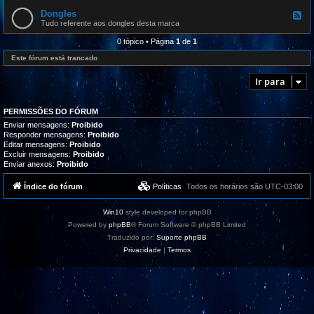
l
e
r
i
d
Dongles
o
F
z
-
g
e
Tudo referente aos dongles desta marca
a
R
r
e
ç
e
a
d
0 tópico • Página
1
de
1
õ
c
m
-
e
l
a
D
Este fórum está trancado
s
a
s
o
m
,
n
a
Ir para
t
g
ç
u
l
õ
t
e
e
o
s
s
PERMISSÕES DO FÓRUM
r
/
i
Enviar mensagens:
Proibido
S
a
Responder mensagens:
Proibido
u
i
Editar mensagens:
Proibido
g
s
e
Excluir mensagens:
Proibido
e
s
Enviar anexos:
Proibido
s
t
u
õ
p
Índice do fórum
Políticas
Todos os horários são
UTC-03:00
e
o
s
r
t
Win10
style developed for phpBB
e
Powered by
phpBB
® Forum Software © phpBB Limited
Traduzido por:
Suporte phpBB
Privacidade
|
Termos