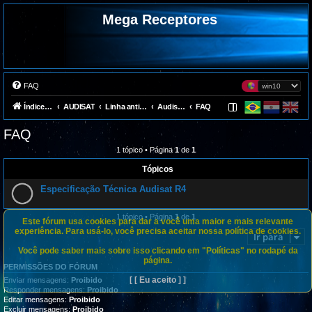
Mega Receptores
FAQ
Índice do fórum
AUDISAT
Linha antiga
Audisat R4
FAQ
FAQ
1 tópico • Página
1
de
1
Tópicos
Especificação Técnica Audisat R4
1 tópico • Página
1
de
1
Este fórum usa cookies para dar a você uma maior e mais relevante
experiência. Para usá-lo, você precisa aceitar nossa política de cookies.
Ir para
Você pode saber mais sobre isso clicando em "Políticas" no rodapé da
página.
PERMISSÕES DO FÓRUM
[ [ Eu aceito ] ]
Enviar mensagens:
Proibido
Responder mensagens:
Proibido
Editar mensagens:
Proibido
Excluir mensagens:
Proibido