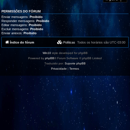
a
r
ç
a
õ
m
e
PERMISSÕES DO FÓRUM
a
s
s
Enviar mensagens:
Proibido
,
Responder mensagens:
Proibido
t
Editar mensagens:
Proibido
u
Excluir mensagens:
Proibido
t
Enviar anexos:
Proibido
o
r
i
Índice do fórum
Políticas
Todos os horários são
UTC-03:00
a
i
s
Win10
style developed for phpBB
e
s
Powered by
phpBB
® Forum Software © phpBB Limited
u
Traduzido por:
Suporte phpBB
p
o
Privacidade
|
Termos
r
t
e