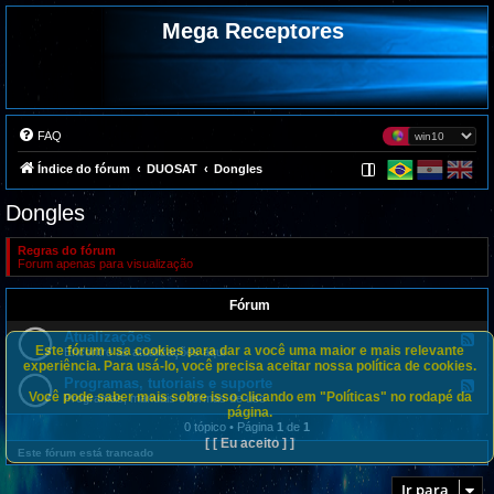
Mega Receptores
FAQ
Índice do fórum
DUOSAT
Dongles
Dongles
Regras do fórum
Forum apenas para visualização
Fórum
Atualizações
F
Este fórum usa cookies para dar a você uma maior e mais relevante
e
Encontre as atualizações aqui
e
experiência. Para usá-lo, você precisa aceitar nossa política de cookies.
d
Programas, tutoriais e suporte
F
-
Você pode saber mais sobre isso clicando em "Políticas" no rodapé da
e
Programas, manuais e formas de uso
A
e
página.
t
d
0 tópico • Página
1
de
1
u
-
[ [ Eu aceito ] ]
a
P
Este fórum está trancado
l
r
i
o
z
Ir para
g