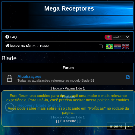
Mega Receptores
FAQ
Índice do fórum
Blade
Blade
Fórum
Atualizações
F
e
Todas as atualizações referente ao modelo Blade B1
e
d
1 tópico • Página
1
de
1
-
A
Este fórum usa cookies para dar a você uma maior e mais relevante
Tópicos
t
experiência. Para usá-lo, você precisa aceitar nossa política de cookies.
u
Recovery Blade tv stick
a
Você pode saber mais sobre isso clicando em "Políticas" no rodapé da
l
página.
i
z
1 tópico • Página
1
de
1
a
[ [ Eu aceito ] ]
ç
Ir para
õ
e
s