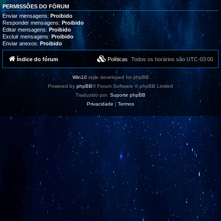
PERMISSÕES DO FÓRUM
Enviar mensagens:
Proibido
Responder mensagens:
Proibido
Editar mensagens:
Proibido
Excluir mensagens:
Proibido
Enviar anexos:
Proibido
Índice do fórum
Políticas
Todos os horários são
UTC-03:00
Win10
style developed for phpBB
Powered by
phpBB
® Forum Software © phpBB Limited
Traduzido por:
Suporte phpBB
Privacidade
|
Termos