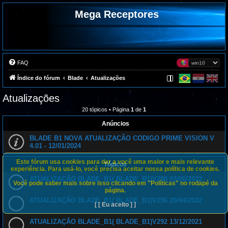
Mega Receptores
FAQ
Índice do fórum
Blade
Atualizações
Atualizações
20 tópicos • Página
1
de
1
Anúncios
BLADE B1 NOVA ATUALIZAÇÃO CODIGO PRIME VISION V
4.01 - 12/01/2024
Este fórum usa cookies para dar a você uma maior e mais relevante
Tópicos
experiência. Para usá-lo, você precisa aceitar nossa política de cookies.
ATUALIZAÇÃO BLADE_B1( BLADE_B1)V298 03/06/2022
Você pode saber mais sobre isso clicando em "Políticas" no rodapé da
página.
ATUALIZAÇÃO BLADE_B1( BLADE_B1)V296 20/04/2022
[ [ Eu aceito ] ]
ATUALIZAÇÃO BLADE_B1( BLADE_B1)V292 13/12/2021