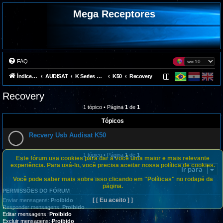
Mega Receptores
FAQ
Índice do fórum
AUDISAT
K Series Avalink (Team Gost)
K50
Recovery
Recovery
1 tópico • Página
1
de
1
Tópicos
Recvery Usb Audisat K50
1 tópico • Página
1
de
1
Este fórum usa cookies para dar a você uma maior e mais relevante
experiência. Para usá-lo, você precisa aceitar nossa política de cookies.
Ir para
Você pode saber mais sobre isso clicando em "Políticas" no rodapé da
página.
PERMISSÕES DO FÓRUM
[ [ Eu aceito ] ]
Enviar mensagens:
Proibido
Responder mensagens:
Proibido
Editar mensagens:
Proibido
Excluir mensagens:
Proibido