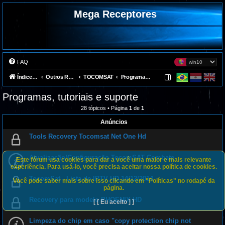
Mega Receptores
FAQ
Índice do fórum
Outros Receptores
TOCOMSAT
Programas, tutoriais e suporte
Programas, tutoriais e suporte
28 tópicos • Página
1
de
1
Anúncios
Tools Recovery Tocomsat Net One Hd
Atualização/Configuração TocomSAT Combate
Este fórum usa cookies para dar a você uma maior e mais relevante
experiência. Para usá-lo, você precisa aceitar nossa política de cookies.
TocomSat - Lista de IPTV HD-14/12/2014
Você pode saber mais sobre isso clicando em "Políticas" no rodapé da
página.
Recovery para modelo PHOENIX HD
[ [ Eu aceito ] ]
Limpeza do chip em caso "copy protection chip not