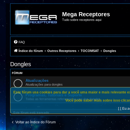
Mega Receptores
Tudo sobre receptores aqui
FAQ
Índice do fórum
Outros Receptores
TOCOMSAT
Dongles
Dongles
FÓRUM
Atualizações
Atualizações para dongles
Este fórum usa cookies para dar a você uma maior e mais relevante exp
Programas, Tutoriais e Suporte
Todas as ferramentas referentes ao uso dos dongles
Você pode saber mais sobre isso clican
[ [ Eu a
Este fórum está trancado
Voltar ao Índice do Fórum