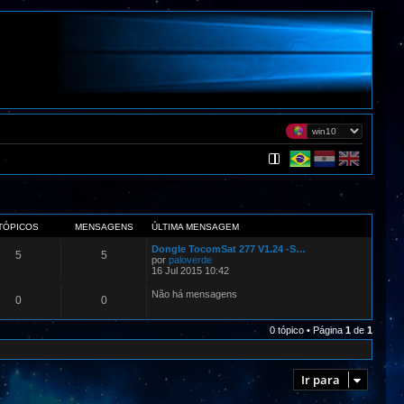
TÓPICOS
MENSAGENS
ÚLTIMA MENSAGEM
Dongle TocomSat 277 V1.24 -S…
5
5
por
paloverde
16 Jul 2015 10:42
Não há mensagens
0
0
0 tópico • Página
1
de
1
Ir para