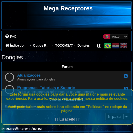
Mega Receptores
FAQ
Índice do fórum
Outros Receptores
TOCOMSAT
Dongles
Dongles
Fórum
Atualizações
F
e
Atualizações para dongles
e
d
Programas, Tutoriais e Suporte
F
-
e
Todas as ferramentas referentes ao uso dos dongles
A
Este fórum usa cookies para dar a você uma maior e mais relevante
e
t
experiência. Para usá-lo, você precisa aceitar nossa política de cookies.
d
0 tópico • Página
1
de
1
u
-
a
P
Você pode saber mais sobre isso clicando em "Políticas" no rodapé da
Este fórum está trancado
l
r
página.
i
o
z
Ir para
g
a
[ [ Eu aceito ] ]
r
ç
a
õ
m
e
PERMISSÕES DO FÓRUM
a
s