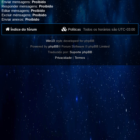
s
Enviar mensagens:
Proibido
,
Responder mensagens:
Proibido
T
Editar mensagens:
Proibido
u
Excluir mensagens:
Proibido
t
Enviar anexos:
Proibido
o
r
i
Índice do fórum
Políticas
Todos os horários são
UTC-03:00
a
i
s
Win10
style developed for phpBB
e
S
Powered by
phpBB
® Forum Software © phpBB Limited
u
Traduzido por:
Suporte phpBB
p
o
Privacidade
|
Termos
r
t
e