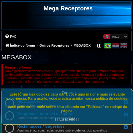
Mega Receptores
FAQ
Índice do fórum
Outros Receptores
MEGABOX
MEGABOX
Regras do fórum
Não é permitido usar palavrões ou qualquer meio ofensivo para a marca e aos que
estão dando suporte neste forum. Use o recurso do forum para crítica construtivas.
O forum é somente para suporte fta, cada usuário é responsável pelo que faz com o
seu aparelho, o forum não se responsabiliza pelos atos dos usuários.
Fórum
Este fórum usa cookies para dar a você uma maior e mais relevante
experiência. Para usá-lo, você precisa aceitar nossa política de cookies.
Atualizações
F
e
Atualizações para esta marca
Você pode saber mais sobre isso clicando em "Políticas" no rodapé da
e
página.
d
Programas, tutoriais e suporte
F
-
e
Tudo referente ao uso destes aparelhos
[ [ Eu aceito ] ]
A
e
t
d
Reclamações / Sugestões
u
F
-
a
e
Aqui você faz suas reclamações sobre defeitos dos aparelhos
P