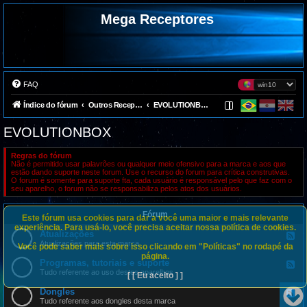
Mega Receptores
FAQ
Índice do fórum
Outros Receptores
EVOLUTIONBOX
EVOLUTIONBOX
Regras do fórum
Não é permitido usar palavrões ou qualquer meio ofensivo para a marca e aos que
estão dando suporte neste forum. Use o recurso do forum para crítica construtivas.
O forum é somente para suporte fta, cada usuário é responsável pelo que faz com o
seu aparelho, o forum não se responsabiliza pelos atos dos usuários.
Fórum
Este fórum usa cookies para dar a você uma maior e mais relevante
experiência. Para usá-lo, você precisa aceitar nossa política de cookies.
Atualizações
F
e
Atualizações para esta marca
Você pode saber mais sobre isso clicando em "Políticas" no rodapé da
e
página.
d
Programas, tutoriais e suporte
F
-
e
Tudo referente ao uso destes aparelhos
[ [ Eu aceito ] ]
A
e
t
d
Dongles
u
F
-
a
e
Tudo referente aos dongles desta marca
P