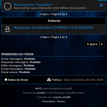
l
e
r
i
d
Reclamações / Sugestões
o
F
z
-
g
e
Aqui você faz suas reclamações sobre defeitos dos aparelhos
a
D
r
e
ç
o
a
d
0 tópico • Página
1
de
1
õ
n
m
-
e
g
a
R
Anúncios
s
l
s
e
e
,
c
s
Atualização EvolutionBox EV-960SD V.2.19 02/03/2015
t
l
u
a
t
m
o
a
0 tópico • Página
1
de
1
r
ç
i
õ
Ir para
a
e
i
s
s
/
e
S
PERMISSÕES DO FÓRUM
s
u
Enviar mensagens:
Proibido
u
g
Responder mensagens:
Proibido
p
e
o
s
Editar mensagens:
Proibido
r
t
Excluir mensagens:
Proibido
t
õ
Enviar anexos:
Proibido
e
e
s
Índice do fórum
Políticas
Todos os horários são
UTC-03:00
Win10
style developed for phpBB
Powered by
phpBB
® Forum Software © phpBB Limited
Traduzido por:
Suporte phpBB
Privacidade
|
Termos