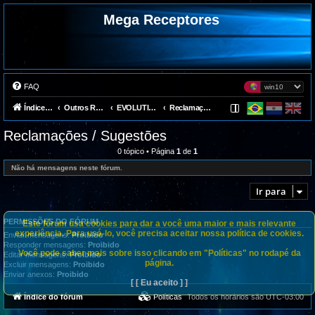
Mega Receptores
FAQ
Índice do fórum
Outros Receptores
EVOLUTIONBOX
Reclamações / Sugestões
Reclamações / Sugestões
0 tópico • Página
1
de
1
Não há mensagens neste fórum.
Ir para
PERMISSÕES DO FÓRUM
Este fórum usa cookies para dar a você uma maior e mais relevante
experiência. Para usá-lo, você precisa aceitar nossa política de cookies.
Enviar mensagens:
Proibido
Responder mensagens:
Proibido
Você pode saber mais sobre isso clicando em "Políticas" no rodapé da
Editar mensagens:
Proibido
página.
Excluir mensagens:
Proibido
Enviar anexos:
Proibido
[ [ Eu aceito ] ]
Índice do fórum
Políticas
Todos os horários são
UTC-03:00