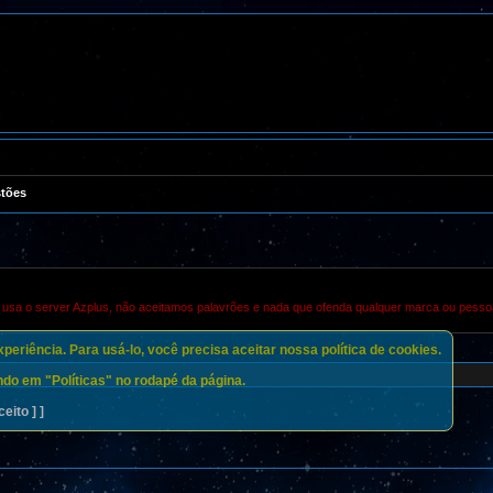
stões
e usa o server Azplus, não aceitamos palavrões e nada que ofenda qualquer marca ou pesso
eriência. Para usá-lo, você precisa aceitar nossa política de cookies.
do em "Políticas" no rodapé da página.
ceito ] ]