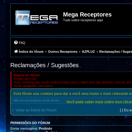
Mega Receptores
Tudo sobre receptores aqui
FAQ
Índice do fórum
Outros Receptores
AZPLUZ
Reclamações / Suge
Reclamações / Sugestões
Regras do fórum
Reglas del Foro
Suas reclamações serão redirecionado para o fabricante das distintas marcas qu
serão apagados sem aviso
Este fórum usa cookies para dar a você uma maior e mais relevante exp
Não há mensagens neste fórum.
Você pode saber mais sobre isso clican
[ [ Eu a
Voltar ao Índice do Fórum
PERMISSÕES DO FÓRUM
Enviar mensagens:
Proibido